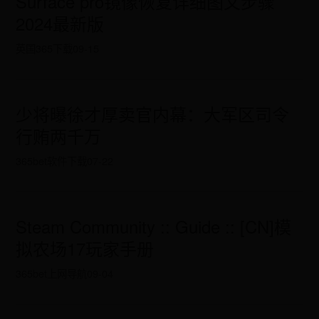
Surface pro镜像恢复详细图文步骤
2024最新版
英国365下载
09-15
少将曝徐才厚卖官内幕：大军区司令
行贿两千万
365bet软件下载
07-22
Steam Community :: Guide :: [CN]模
拟农场17玩家手册
365bet上网导航
09-04