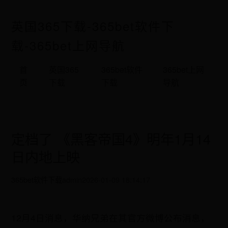
英国365下载-365bet软件下
载-365bet上网导航
首
英国365
365bet软件
365bet上网
页
下载
下载
导航
定档了 《黑客帝国4》明年1月14
日内地上映
365bet软件下载
admin
2026-01-09 18:14:17
12月4日消息，华纳兄弟在其官方微博公布消息，