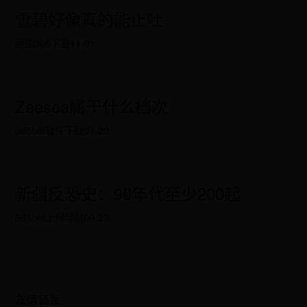
雪碧好像真的能止吐
英国365下载
11-01
Zeesea属于什么档次
365bet软件下载
07-20
新疆反恐史：90年代至少200起
365bet上网导航
09-23
友情链接