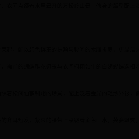
主，衣间点缀着水墨晕开的万松岭山景，修身的版型配上
发束起，配以碧色镶玉的抹额与腰间的木雕折扇，更显温
下，襟前的蝴蝶雕花佩玉与衣间栩栩如生的白翅蝴蝶遥相
袖绣着松间仙鹤翱翔的场景，配上泛着金光的轻纱外衫，
落的齐耳短发，紧束的腰带上点缀着金色山水，英姿飒爽