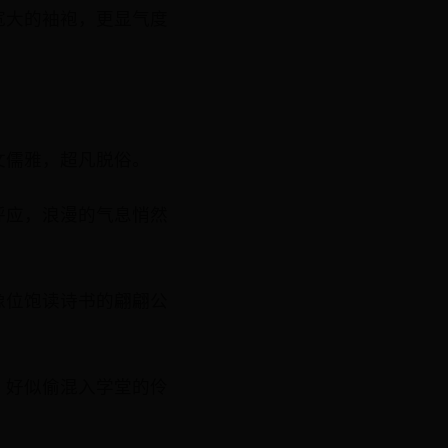
宽大的袖袍，更显气度
文儒雅，超凡脱俗。
呼应，浪漫的气息悄然
像位饱读诗书的翩翩公
，好似偷混入学堂的伶