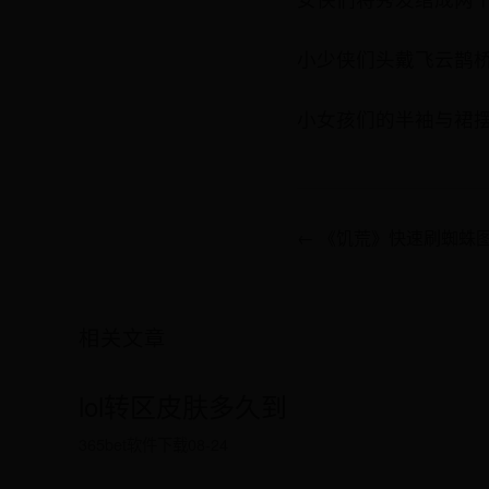
小少侠们头戴飞云鹊
小女孩们的半袖与裙
← 《饥荒》快速刷蜘蛛
相关文章
lol转区皮肤多久到
365bet软件下载
08-24