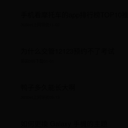
手机看摩托车的app排行榜TOP10
365bet上网导航
11-02
为什么交管12123预约不了考试
英国365下载
01-01
鸭子多久能长大啊
365bet上网导航
09-13
如何更換 Galaxy 手機的主題