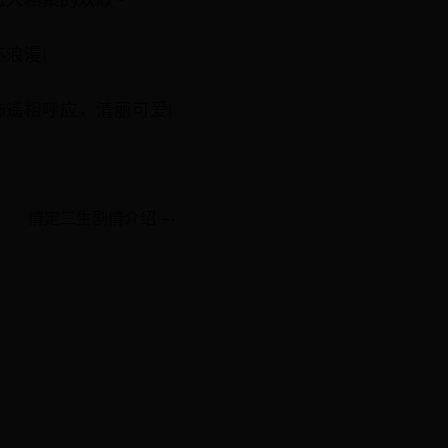
浪漫!
遥相呼应，清丽可爱!
情定三生剧情介绍 →