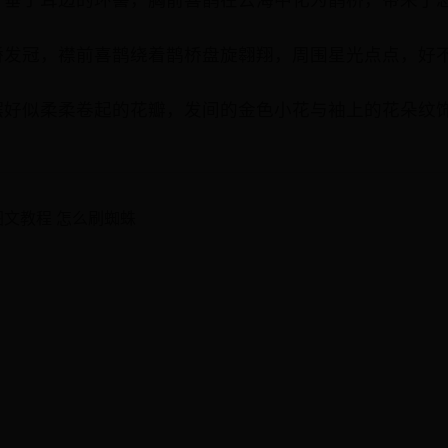
桥发冠，襟前喜鹊绕着鹊桥盘旋翱翔，周围星光点点，好不
摆好似柔柔卷起的花瓣，发间的金色小花与袖上的花朵纹饰
图文教程 怎么刷蜘蛛