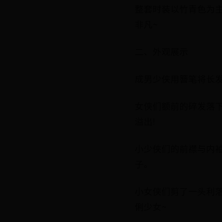
整套时装以竹青色为
非凡~
二、外观展示
成男少侠用簪笔将长
女侠们额前的碎发落
溢出!
小少侠们的前襟与内
子。
小女侠们剪了一头利
俐少女~