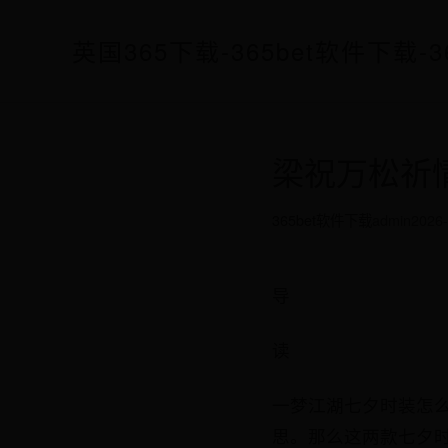
英国365下载-365bet软件下载-3
梁祝万松祈
365bet软件下载
admin
2026-
导
读
一梦江湖七夕时装怎么
思。那么这两款七夕