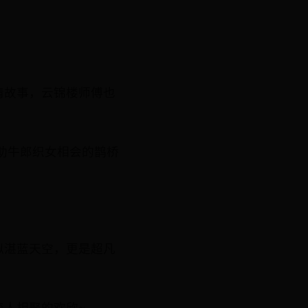
情故事，云锦楼师傅也
助牛郎织女相会的鹊桥
似湛蓝天空，更是超凡
人相聚的欢欣~