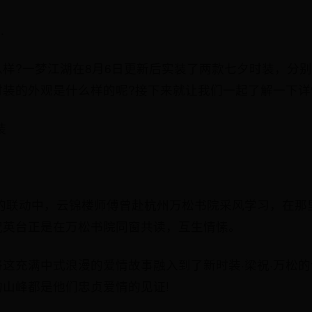
.
样?一梦江湖在8月6日更新后实装了两款七夕时装，分别
时装的外观是什么样的呢?接下来就让我们一起了解一下详
装
站的联动中，云锦楼师傅曾赴杭州万松书院采风学习，在那
祝英台正是在万松书院同窗共读，互生情愫。
这充满中式浪漫的爱情故事融入到了新时装·梁祝·万松
山峰都是他们忠贞爱情的见证!