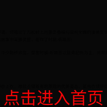
得语。领略过了万松岭上的重峦叠嶂与梁祝化蝶的凄美爱
故事中采撷灵感，创作了时装·祈晴思!
，今夕鹊桥欲度。整套时装·祈晴思以蓝黄配色为主，将帮
薄纱上衣，襟前点缀着喜鹊展翅的优美姿态，蓝色衣领好
点击进入首页
个垂于耳边的环髻，胸前喜鹊在云海中化为鹊桥，带来了恋