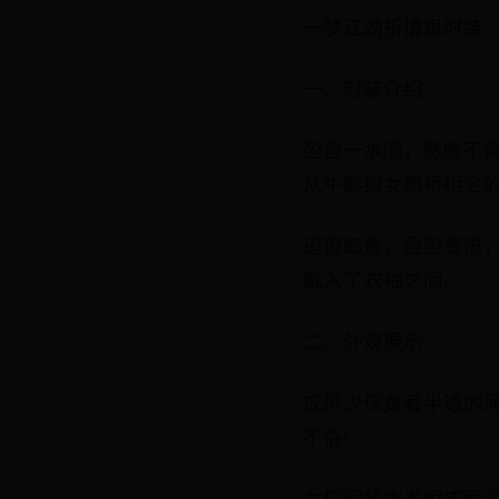
一梦江湖祈情思时装
一、时装介绍
盈盈一水间，脉脉不
从牛郎织女鹊桥相会的
迢迢郎意，盈盈妾恨
融入了衣袖之间。
二、外观展示
成男少侠身着半透的
不俗!
女侠们将秀发绾成两