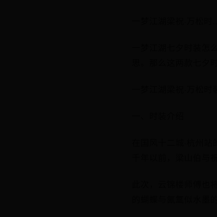
一梦江湖梁祝·万松时..
一梦江湖七夕时装怎么
思。那么这两款七夕
一梦江湖梁祝·万松时
一、时装介绍
在国风十二城·杭州
千年以前，梁山伯与
此次，云锦楼师傅也将
的蝴蝶与氤氲似水墨的