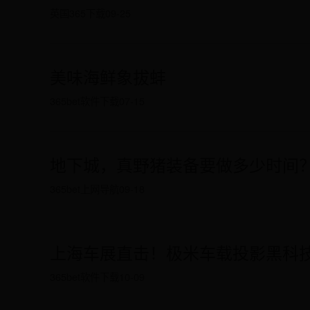
英国365下载
09-25
美味海鲜象拔蚌
365bet软件下载
07-15
地下城，真野猪装备要做多少时间
365bet上网导航
09-18
上海车展直击！极米车载投影黑科
365bet软件下载
10-09