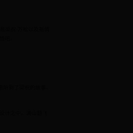
是梁祝·万松以及祈情
情吧。
里听到了梁祝的故事。
的设计之中。满山翻飞