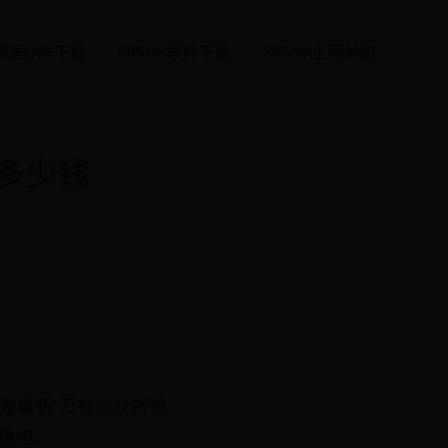
英国365下载
365bet软件下载
365bet上网导航
多少钱
是梁祝·万松以及祈情
情吧。