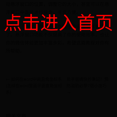
动悬浮窗口的位置，调整它的大小，甚至可以在悬
点击进入首页
浮窗口中直接进行操作，非常方便。
通过以上步骤，你就可以在微信中设置悬浮窗口
了。悬浮窗口功能不仅提高了你的使用效率，也让
你的微信体验更加丰富多彩。希望这篇教程对你有
所帮助。
← 如何在word中画直角坐标系
新手爸媽快抄筆記！預
(怎样在word里画平面直角坐标
防溢奶必學7個小技巧
系)
→
相关文章