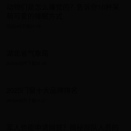
动物们是怎么睡觉的？告诉你10种呆
萌可爱的睡眠方式
英国365下载
09-05
湖北省气象局
365bet软件下载
09-20
2025门窗十大品牌排名
365bet软件下载
10-27
军人也能申请网贷？揭秘部队人员的