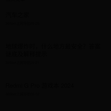
汽车之家
365bet上网导航
09-25
地球爆炸时，什么地方最安全？答案
谜底及解释提示
365bet上网导航
09-21
Redmi G Pro 游戏本 2024
365bet上网导航
09-02