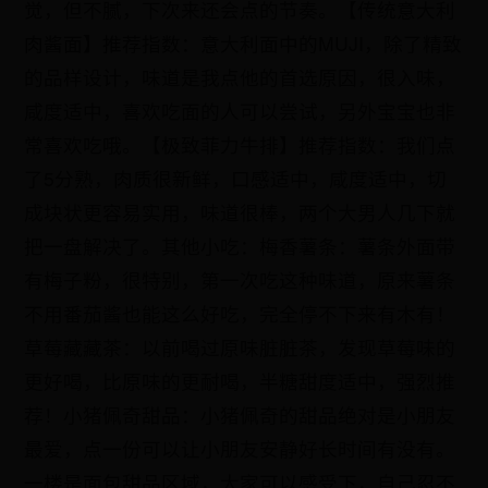
觉，但不腻，下次来还会点的节奏。【传统意大利
肉酱面】推荐指数：意大利面中的MUJI，除了精致
的品样设计，味道是我点他的首选原因，很入味，
咸度适中，喜欢吃面的人可以尝试，另外宝宝也非
常喜欢吃哦。【极致菲力牛排】推荐指数：我们点
了5分熟，肉质很新鲜，口感适中，咸度适中，切
成块状更容易实用，味道很棒，两个大男人几下就
把一盘解决了。其他小吃：梅香薯条：薯条外面带
有梅子粉，很特别，第一次吃这种味道，原来薯条
不用番茄酱也能这么好吃，完全停不下来有木有！
草莓藏藏茶：以前喝过原味脏脏茶，发现草莓味的
更好喝，比原味的更耐喝，半糖甜度适中，强烈推
荐！小猪佩奇甜品：小猪佩奇的甜品绝对是小朋友
最爱，点一份可以让小朋友安静好长时间有没有。
一楼是面包甜品区域，大家可以感受下，自己忍不