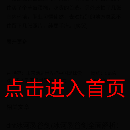
住买了个草莓蛋糕，吃货的首选。另外还拍了几张
室内环境，职业习惯使然，去过特别的地方总忍不
住留下几张照片，纯属手痒。[笑哭]
展开更多
← 徐亮：未来两届世界杯中国足球没
网线：568A
点击进入首页
戏，看不到晋级世界杯的能力
568B线序 →
相关文章
dnf冰河裂谷剑(冰河裂谷剑全面解析：