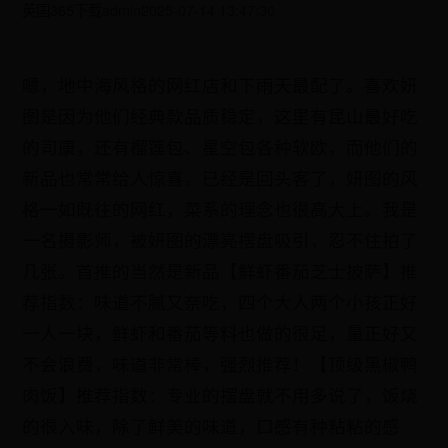
英国365下载
admin
2025-07-14 13:47:30
嗯，地中海风格的网红店和下雨天最配了。喜欢妍
图是因为他们经典款品质稳定，这里有昆山最好吃
的司康，还有榴莲包、星空包各种软欧，而他们的
新品也常常给人惊喜。已经是回头客了，妍图的风
格一如既往的网红，菜系的理念也很高大上。我是
一名摄影师，被妍图的漂亮摆盘吸引，忍不住拍了
几张。首推的当然是新品【鲜虾番茄芝士披萨】推
荐指数：味道不腻又奈吃，四个大人两个小孩正好
一人一块，鲜虾和番茄等料也做的很足，量正好又
不会浪费，味道非常棒，强烈推荐！【顶级黑椒鸭
肉饭】推荐指数：专业的摆盘就不用多说了，饭烧
的很入味，除了鲜美的味道，口感有种粘粘的感