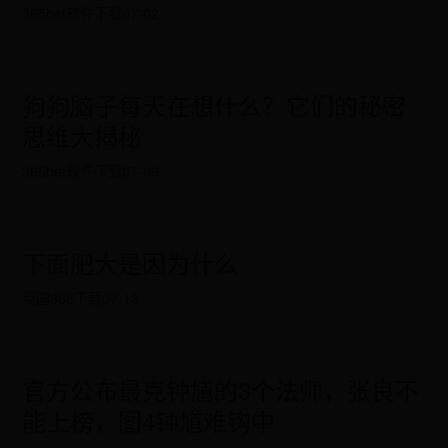
365bet软件下载
07-02
狗狗脑子每天在想什么？它们的秘密
思维大揭秘
365bet软件下载
07-09
下面肥大是因为什么
英国365下载
07-13
官方公布最克钟馗的3个法师，张良不
能上榜，图4钟馗难钩中