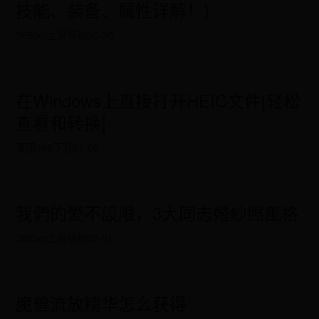
技能、装备、属性详解！)
365bet上网导航
06-30
在Windows上直接打开HEIC文件[轻松
查看和转换]
英国365下载
07-08
我們的愛不設限，3大同志婚紗照風格
365bet上网导航
07-01
魔兽流放精华怎么获得