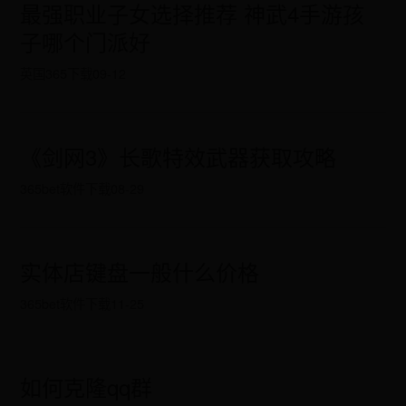
最强职业子女选择推荐 神武4手游孩
子哪个门派好
英国365下载
09-12
《剑网3》长歌特效武器获取攻略
365bet软件下载
08-29
实体店键盘一般什么价格
365bet软件下载
11-25
如何克隆qq群