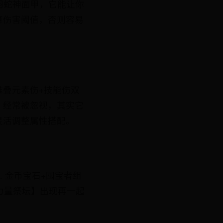
羽蛇神面甲，它能让你
算伤害阈值，否则容易
叠元素伤+技能伤双
】经常被忽视，其实它
灵活调整属性搭配。
 金币宝石+囤宝者组
力量祭坛】出现再一起
。