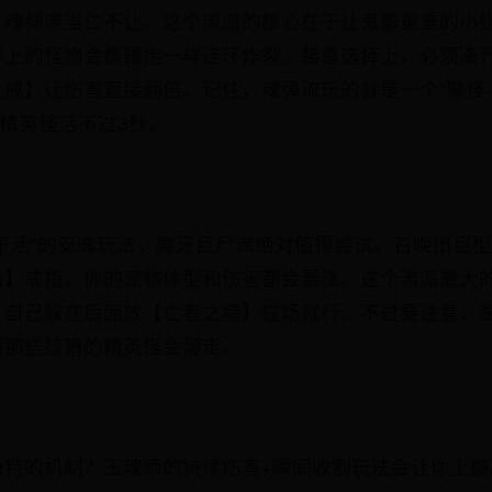
，魂弹流当仁不让。这个流派的核心在于让鬼影重重的小
幕上的怪物会像鞭炮一样连环炸裂。装备选择上，必须凑齐
戒】让伤害直接翻倍。记住，魂弹流玩的就是一个“聚怪-
下精英怪活不过3秒。
干活”的安逸玩法，魔牙巨尸流绝对值得尝试。召唤出巨
指】戒指，你的宠物体型和伤害都会暴涨。这个流派最大
，自己躲在后面放【亡者之墙】控场就行。不过要注意，
则那些狡猾的精英怪会溜走。
独特的机制？玉魂师的持续伤害+瞬间收割玩法会让你上瘾