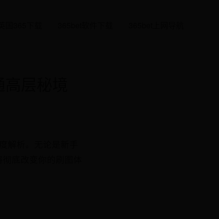
英国365下载
365bet软件下载
365bet上网导航
通高层秘境
度解析。无论是新手
将彻底改变你的刷图体