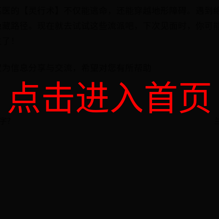
巫医的【灵行术】不仅能逃命，还能穿越地形障碍。遇到
隐藏路径。现在就去试试这些流派吧，下次见面时，你可
主了！
仅为信息分享与交流，希望对您有所帮助
点击进入首页
么字？