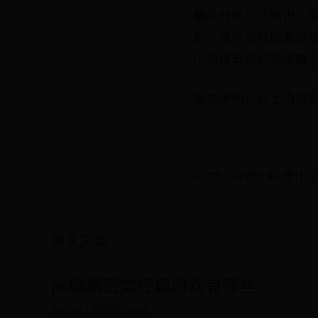
最后分享个冷知识：
刺，说不定就能发现
小弟横着走的秘境霸
免责声明：以上内容
← “大力合在一起”是什
相关文章
pc端解密类经典游戏有哪些
365bet上网导航
09-06