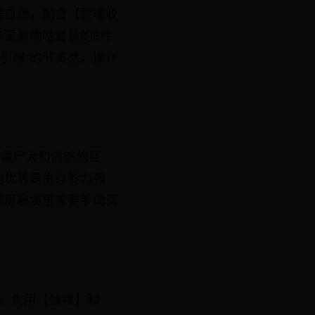
怪自爆，配合【灵魂收
蒙都噜咕套装的6件
引爆”的节奏感，操作
型僵尸犬和愤怒的巨
的优势是生存能力强
高层秘境里需要手动调
。先用【蚀魂】和