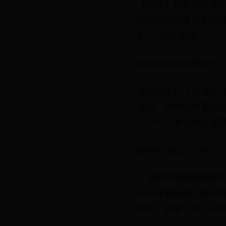
【虫群】给怪物挂满
所有持续伤害立即结
陷入“刮痧”尴尬。
装备词缀的隐藏细节
很多玩家抄了流派却
加成，宠物流则要优
的20%元素伤加成能
秘境实战技巧三则
1. 遇到筑墙词缀精
合是速刷标配，移动速
收割，能省下至少30