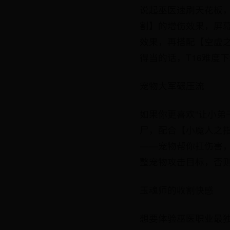
说起巫医速刷天花板
割】的增伤效果，屏
效果，再搭配【空虚之
得当的话，T16难度
宠物大军碾压流
如果你更喜欢“让小弟
尸，配合【小魔人之
——宠物帮你扛伤害
整宠物攻击目标，否
玉魂师的收割快感
想要体验巫医职业最