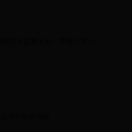
阿根廷反超意大利，英格兰第六
音及书写笔顺详解