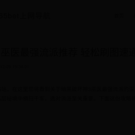
65bet上网导航
首页
3巫医最强流派推荐 轻松刷图速
12-29 19:34:01
略站，在这里您将看到关于暗黑破坏神3巫医最强流派的深
高层秘境中横扫千军，选对流派至关重要。下面这份攻略