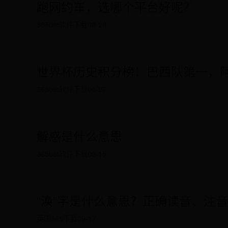
跑网约车，选哪个平台好呢？
365bet软件下载
09-28
世界杯历史积分榜！巴西队第一，
365bet软件下载
06-27
解惑是什么意思
365bet软件下载
09-15
“涣”字是什么意思？正确读音、注
英国365下载
09-17