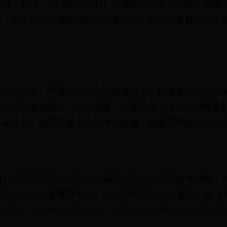
DOT，然后一个【灵魂收割】引爆所有伤害。关键装备是
算。这个流派在速刷低层时效率惊人，但高层需要精准计
打不出伤害，问题往往出在词缀选择上。比如魂弹流必须堆
先保证攻速和暴击。特别提醒：巫医的副手【尤卡匹毒蛇
带来质变。建议保留多个同部位装备，根据不同秘境层数
英时，立刻切换走位路线——巫医所有流派都怕被堵墙角。2.
度比你想的重要得多。3. 大秘境进度球别急着吃，等【
秒时间。这些细节处理好了，冲击90层就像逛街一样轻松