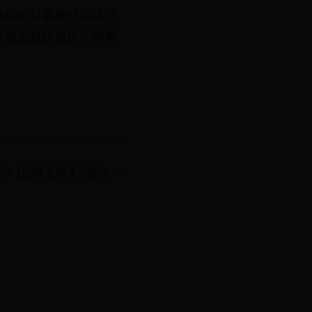
绝路时对着墙壁连续冲
能就是战队里那个带着
兰5【返魂之珠 】+追加 →