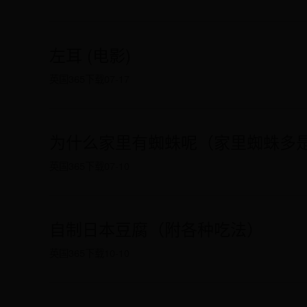
左耳 (电影)
英国365下载
07-17
为什么家里有蜘蛛呢（家里蜘蛛多
英国365下载
07-10
自制日本豆腐（附各种吃法）
英国365下载
10-10