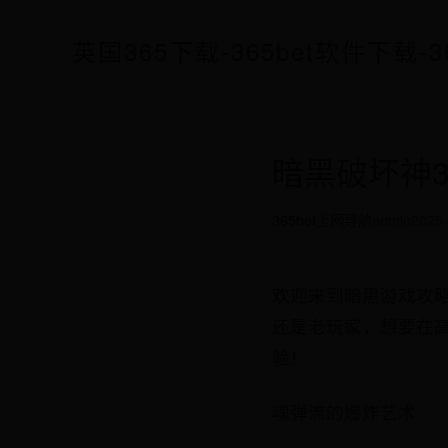
英国365下载-365bet软件下载-3
暗黑破坏神
365bet上网导航
admin
2025-
欢迎来到暗黑游戏攻
还是老玩家，想要在
验！
魂弹流的爆炸艺术