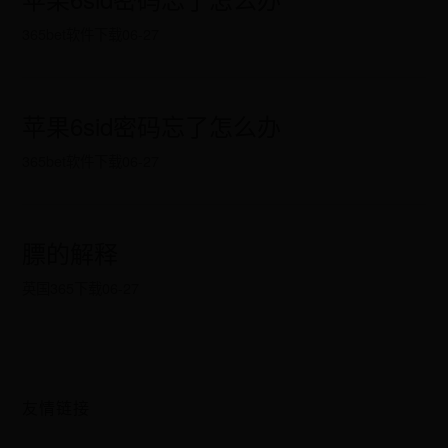
365bet软件下载
06-27
苹果6sid密码忘了怎么办
365bet软件下载
06-27
膘的解释
英国365下载
06-27
友情链接