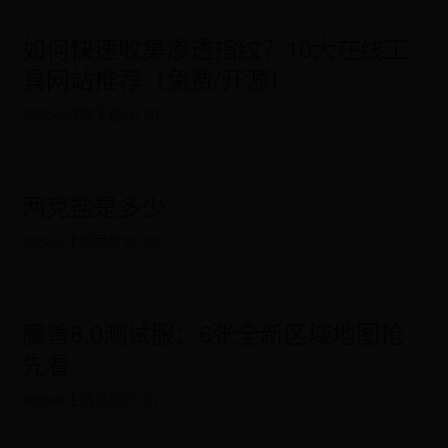
如何快速收集渗透指纹？10大在线工
具网站推荐（免费/开源）
365bet软件下载
10-30
两克盐是多少
365bet上网导航
10-29
魔兽8.0测试服：6张全新区域地图抢
先看
365bet上网导航
07-01