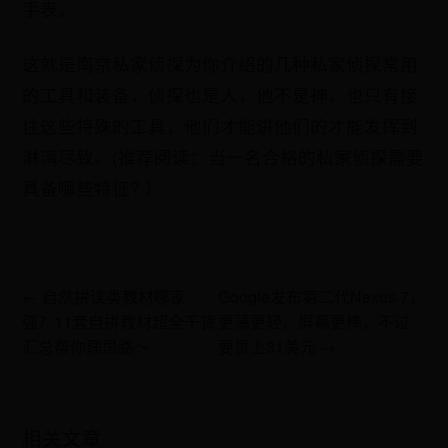
手表。
这就是南京私家侦探为你介绍的几种私家侦探常用
的工具和装备，侦探也是人，他不是神，也只有接
住这些特殊的工具，他们才能讲他们的才能发挥到
淋漓尽致。(推荐阅读：当一名合格的私家侦探需要
具备哪些特征? ）
← 自然拼读类教材哪家
Google发布第二代Nexus 7，
强？11套自拼教材超全干货
更薄更轻、屏幕更棒，不过
汇总帮你理思路〜
要贵上31美元 →
相关文章