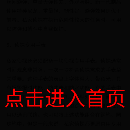
丝网避弹，重量大弹性差，外观臃肿。新一代制品
使用特种尼龙，重量轻、韧性好，避弹效果则优于
前者。私家侦探在执行危险性较大的任务时，可用
以防弹和搏斗中自我保护。
5、侦探专用手表
私家侦探还必须配备一块侦探专用手表。侦探通常
时间观念非常强，一次一块符合侦探需求的手表至
关重要。这种手表的表盘上字体粗大、带夜光，具
点击进入首页
有报警报时功能、防冲击和防水功能。有的手表中
还组合有微型或微型照相机、微型对讲机、微型信
号发声器。尤其适用于夜间跟踪监视和守候监视，
用以通讯联络。也可以将上述功能组合在钢笔、圆
珠笔中，但是一般来说，私家侦探都更愿意用专用