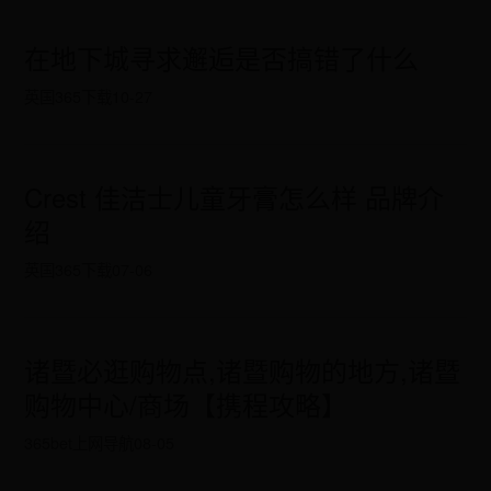
在地下城寻求邂逅是否搞错了什么
英国365下载
10-27
Crest 佳洁士儿童牙膏怎么样 品牌介
绍
英国365下载
07-06
诸暨必逛购物点,诸暨购物的地方,诸暨
购物中心/商场【携程攻略】
365bet上网导航
08-05