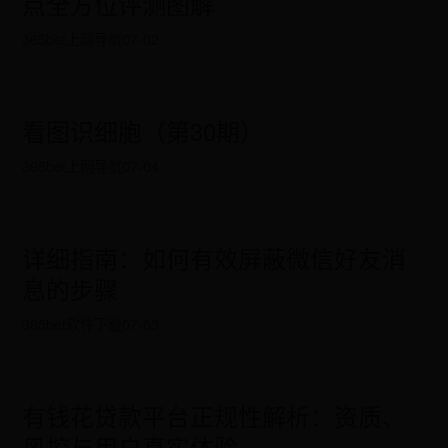
点全方位评测图解
365bet上网导航
07-02
看图识细胞（第30期）
365bet上网导航
07-04
详细指南：如何有效屏蔽微信好友消
息的步骤
365bet软件下载
07-03
有钱花贷款平台正规性解析：资质、
风控与用户真实体验