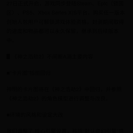
27日正式开启，游戏同步登陆Steam、Epic（锁国
区）、PS5、Xbox Series X|S平台，购买任一版本
创始人包用户可解锁游戏体验资格，封测期间取得
的进度和物品都可以永久保留，继承到后续版本
中。
▋《神之浩劫2》不间断A测主要内容
■“卡片图”插图回归
神明的卡片图将在《神之浩劫2》中回归，并参照
《神之浩劫2》的角色模型进行调整与改良。
■环境的风格和设定大改
我们调整了 核心引擎设置，移除“默认虚幻引擎”感