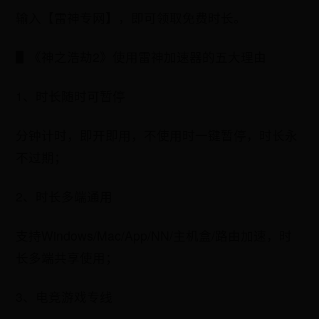
输入【雷神专网】，即可领取免费时长。
▋《神之浩劫2》使用雷神加速器的五大理由
1、时长随时可暂停
分钟计时，即开即用，不使用时一键暂停，时长永
不过期；
2、时长多端通用
支持Windows/Mac/App/NN/主机盒/路由加速，时
长多端共享使用；
3、电竞游戏专线