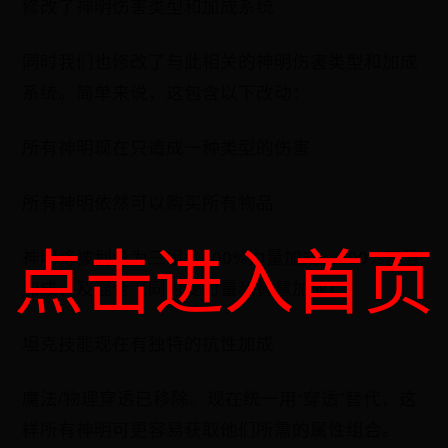
修改了神明伤害类型和加成系统
同时我们也修改了与此相关的神明伤害类型和加成
系统。简单来说，这包含以下改动：
所有神明现在只造成一种类型的伤害
所有神明依然可以购买所有物品
点击进入首页
神明将被划分为三组：100%力量加成、100%智慧
加成、及混合（同时受力量和智慧加成）
坦克技能现在有独特的抗性加成
魔法/物理穿透已移除。现在统一用“穿透”替代，这
样所有神明可更容易获取他们所需的属性组合。