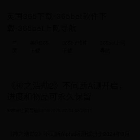
英国365下载-365bet软件下
载-365bet上网导航
首
英国365
365bet软件
365bet上网
页
下载
下载
导航
《神之浩劫2》不间断A测开启，
进度和物品可永久保留
365bet上网导航
admin
2025-07-04 08:20:11
《神之浩劫2》不间断Alpha版测试已于2024年8月