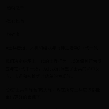
-透特之书
-觅心匕首
-粉碎者
■士兵击退、人机和组队与《神之浩劫》1代一致
我们决定继承上一代的士兵行为，以确保其行为反
应与在1代中一致。为此我们调整了士兵的命中反
应、击退和被推线时落单的表现等。
经过“士兵训练营”的历练，现在所有士兵应该都能
拿出更好的表现了。